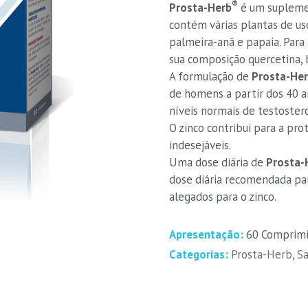
®
Prosta-Herb
é um suplemen
contém várias plantas de uso
palmeira-anã e papaia. Para
sua composição quercetina, 
A formulação de
Prosta-He
de homens a partir dos 40 a
níveis normais de testoster
O zinco contribui para a pro
indesejáveis.
Uma dose diária de
Prosta-
dose diária recomendada par
alegados para o zinco.
Apresentação:
60 Comprim
Categorias:
Prosta-Herb
,
S