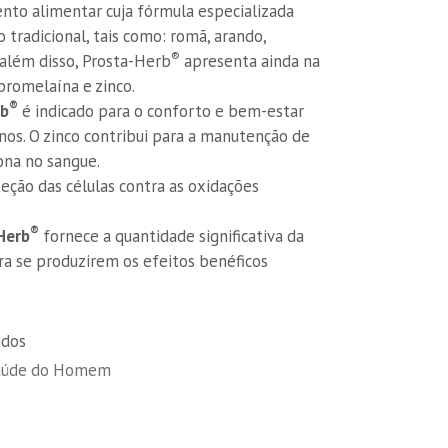
to alimentar cuja fórmula especializada
 tradicional, tais como: romã, arando,
®
 além disso, Prosta-Herb
apresenta ainda na
bromelaína e zinco.
®
rb
é indicado para o conforto e bem-estar
nos. O zinco contribui para a manutenção de
ona no sangue.
teção das células contra as oxidações
®
Herb
fornece a quantidade significativa da
a se produzirem os efeitos benéficos
idos
aúde do Homem