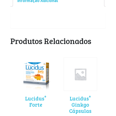
Informação Adicional
Produtos Relacionados
®
®
Lucidus
Lucidus
Forte
Ginkgo
Cápsulas