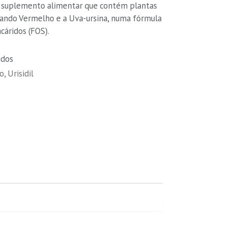
suplemento alimentar que contém plantas
rando Vermelho e a Uva-ursina, numa fórmula
cáridos (FOS).
idos
io
,
Urisidil