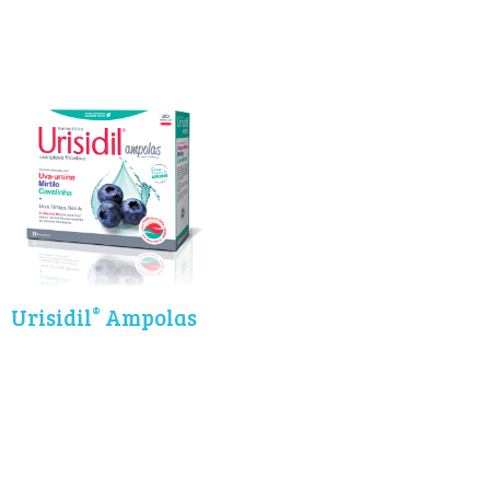
®
Urisidil
Ampolas